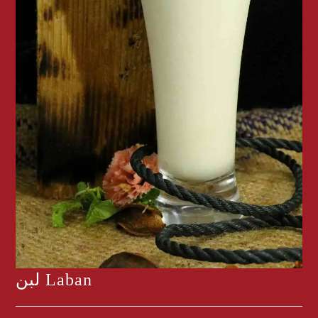
لبن Laban