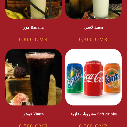
لاسي Lassi
موز Banana
0,800
OMR
0,400
OMR
مشروبات غازية Soft drinks
فيمتو Vimto
0,500
OMR
0,300
OMR