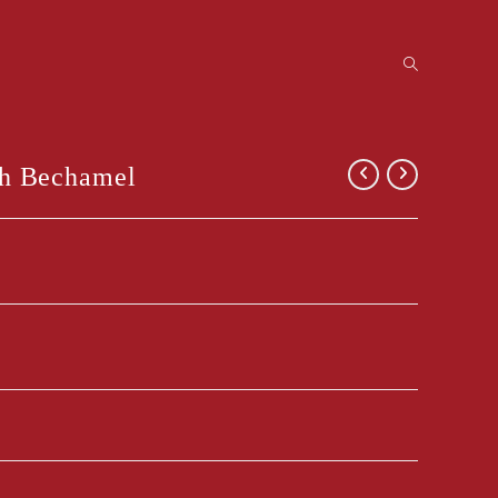
Toggle
website
asta with Bechamel
search