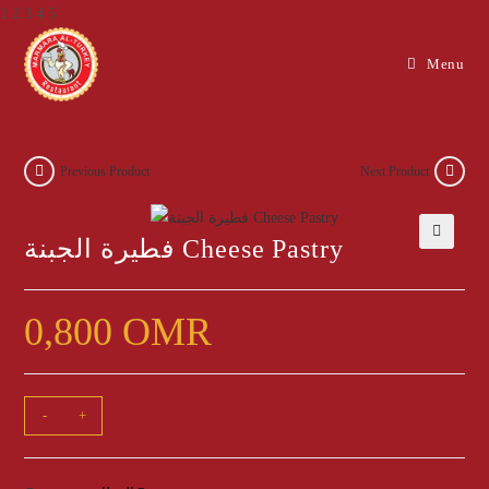
1 2 3 4 5
Skip
Menu
to
content
Previous Product
Next Product
فطيرة الجبنة Cheese Pastry
🔍
0,800
OMR
فطيرة
-
+
الجبنة
Cheese